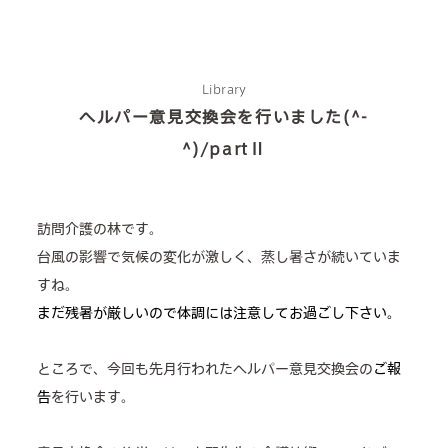
Library
ヘルパー意見交換会を行いました(^-
^)/partⅡ
about us
訪問介護の林です。
台風の影響で気候の変化が激しく、蒸し暑さが続いていま
2 types of day service
すね。
まだ残暑が厳しいので体調には注意してお過ごし下さい。
home helper
care plan center
ところで、今回も先月行われたヘルパー意見交換会の
ご報
告
を行います。
concierge desk