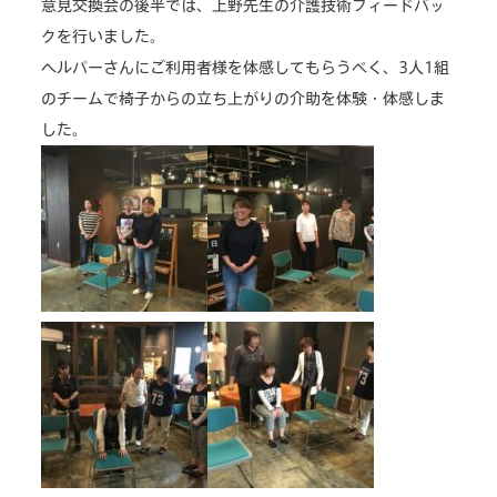
意見交換会の後半では、上野先生の介護技術フィードバッ
facilities
クを行いました。
cafe
ヘルパーさんにご利用者様を体感してもらうべく、3人1組
のチームで椅子からの立ち上がりの介助を体験・体感しま
news & events
した。