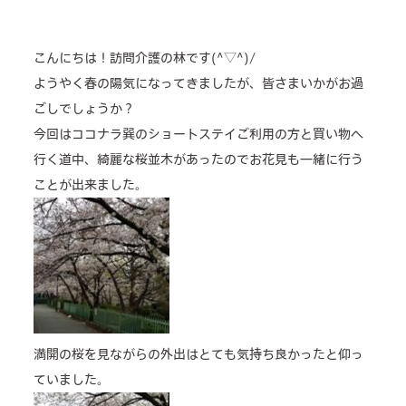
home helper
こんにちは！訪問介護の林です(^▽^)/
care plan center
ようやく春の陽気になってきましたが、皆さまいかがお過
ごしでしょうか？
concierge desk
今回はココナラ巽のショートステイご利用の方と買い物へ
行く道中、綺麗な桜並木があったのでお花見も一緒に行う
facilities
ことが出来ました。
cafe
news & events
満開の桜を見ながらの外出はとても気持ち良かったと仰っ
ていました。