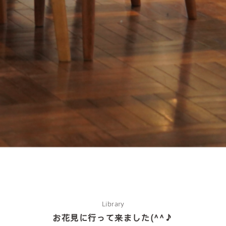
about us
Library
お花見に行って来ました(^^♪
2 types of day service