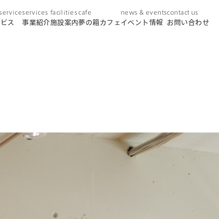
 service
services
facilities
cafe
news & events
contact us
ービス
事業紹介
施設案内
夢の箱カフェ
イベント情報
お問い合わせ
day service
デイサービス
home helper
訪問介護
care plan center
ケアプランセンター
concierge desk
総合相談窓口