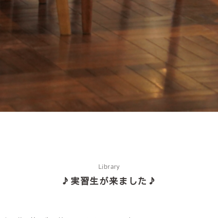
about us
2 types of day service
home helper
Library
♪実習生が来ました♪
care plan center
concierge desk