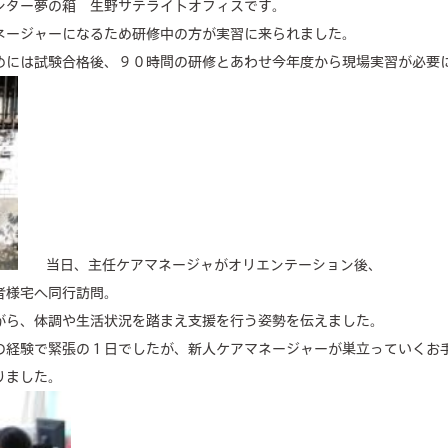
ンター夢の箱 生野サテライトオフィスです。
facilities
ネージャーになるため研修中の方が実習に来られました。
めには試験合格後、９０時間の研修とあわせ今年度から現場実習が必要
cafe
news & events
当日、主任ケアマネージャがオリエンテーション後、
者様宅へ同行訪問。
がら、体調や生活状況を踏まえ支援を行う姿勢を伝えました。
の経験で緊張の１日でしたが、新人ケアマネージャーが巣立っていくお
りました。