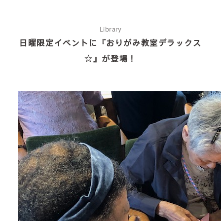
Library
日曜限定イベントに『おりがみ教室デラックス
☆』が登場！
about us
2 types of day service
home helper
care plan center
concierge desk
facilities