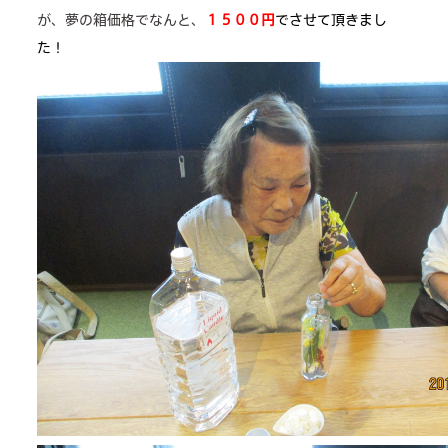
が、夢の箱価格でなんと、
１５００円
でさせて頂きまし
た！
care plan center
concierge desk
facilities
cafe
news & events