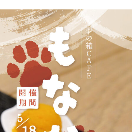
concierge desk
facilities
cafe
news & events