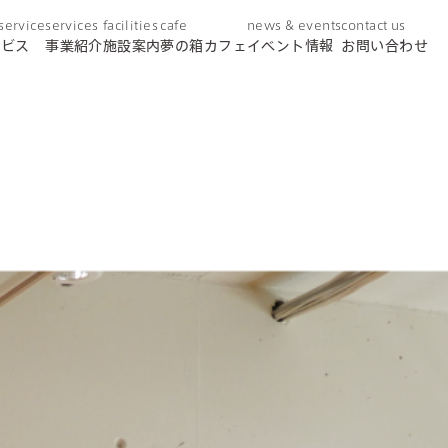
 service
services
facilities
cafe
news & events
contact us
ービス
事業紹介
施設案内
夢の箱カフェ
イベント情報
お問い合わせ
day service
デイサービス
home helper
訪問介護
care plan center
ケアプランセンター
concierge desk
総合相談窓口