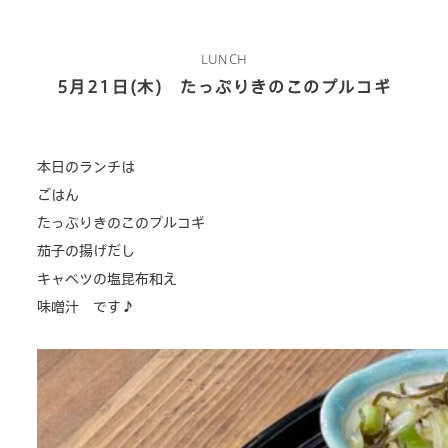
LUNCH
about us
5月21日(木) たっぷりきのこのプルコギ
2 types of day service
home helper
本日のランチは
ごはん
care plan center
たっぷりきのこのプルコギ
茄子の揚げだし
concierge desk
キャベツの塩昆布和え
味噌汁 です♪
facilities
cafe
news & events