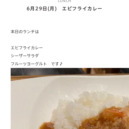
LUNCH
6月29日(月) エビフライカレー
2 types of day service
home helper
本日のランチは
care plan center
エビフライカレー
concierge desk
シーザーサラダ
フルーツヨーグルト です♪
facilities
cafe
news & events