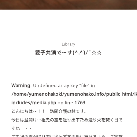
Library
親子共演で～す(^.^)/~☆☆
Warning
: Undefined array key "file" in
about us
/home/yumenohakoki/yumenohako.info/public_html/
2 types of day service
includes/media.php
on line
1763
こんにちは～！！ 訪問介護の林です。
home helper
今日は盆開け…祖先の霊を送り出すため送り火を焚く日で
すね・・・
care plan center
ご先祖の霊が帰り道に迷わずあの世に戻れるよう、ご家族