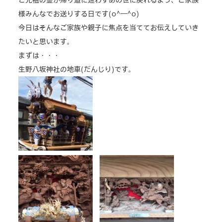
様みんなでお送りする日です(o^―^o)
concierge desk
今日はそんなご家族や親子に焦点を当ててお伝えしていき
facilities
たいと思います。
まずは・・・
cafe
生野八坂神社の地車(だんじり)です。
news & events