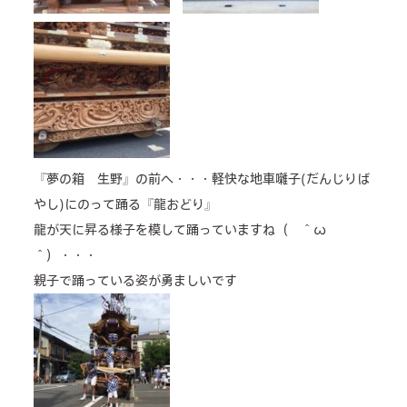
『夢の箱 生野』の前へ・・・軽快な地車囃子(だんじりば
やし)にのって踊る『龍おどり』
龍が天に昇る様子を模して踊っていますね（ ＾ω
＾）・・・
親子で踊っている姿が勇ましいです