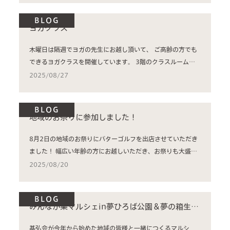
BLOG
ヨガクラス
木曜日は隔週でヨガの先生にお越し頂いて、 ご高齢の方でも
できるヨガクラスを開催しています。 3階のクラスルーム
で、...
2025/08/27
BLOG
地域のお祭りに参加しました！
8月2日の地域のお祭りにパターゴルフを出店させていただき
ました！ 幅広い年齢の方にお越しいただき、お祭りも大盛
況...
2025/08/20
BLOG
みんなが集マルシェin夢ひろば公園＆夢の箱生野
＆保育園KOKORO
基弘会が今年から始めた地域の皆様と一緒につくるマルシ