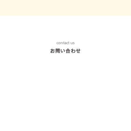
contact us
お問い合わせ
介護のこと、なんでもご相談ください。
『最近、足腰が弱くなってきたなぁ』『出掛ける機会が減
ってきた』『両親の介護、どうしていけば…』
ご家族の介護やお世話がわからない時、介護保険制度や医
療保険制度がわからない時、