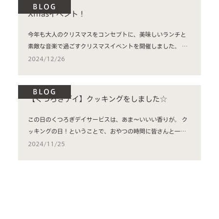
BLOG
Xmasイベント！
今年も大人のクリスマスをコンセプトに、美味しいランチと
素敵な音楽で過ごすクリスマスイベントを開催しました。 ホ
ワイ...
2024/12/26
BLOG
【くつろぎデイ】クッキングをしました☆
この日のくつろぎデイサービスは、あま～いいい香りが。 ク
ッキングの日！ということで、おやつの時間に皆さんと一緒
にホット...
2024/11/25