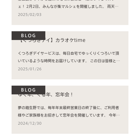
ェ！ 2月2日、みんなが集マルシェを開催しました。 雨天か
と心...
2025/02/03
BLOG
【くつろぎデイ】カラオケtime
くつろぎデイサービスは、毎日自宅でゆっくりくつろいで頂
いているような時間をお届けしています。 この日は皆様と一
緒にカラ...
2025/01/26
BLOG
ゆく年、くる年、忘年会！
夢の箱生野では、毎年年末最終営業日の終了後に、ご利用者
様やご家族様をお招きして忘年会を開催しています。 今年は
なんと40...
2024/12/30