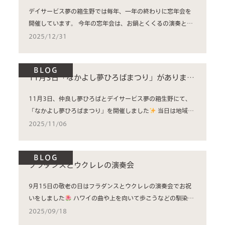
デイサービス夢の箱生野では毎年、一年の終わりに忘年会を
開催しています。 今年の忘年会は、お鍋とくくるの演奏とく
じ引きで...
2025/12/31
BLOG
11月3日「なかよし夢ひろばまつり」がありまし
た！
11月3日、仲良し夢ひろばとデイサービス夢の箱生野にて、
「なかよし夢ひろばまつり」を開催しました
当日は地域の
皆さまにもご...
2025/11/06
BLOG
フラダンスとウクレレの演奏会
9月15日の敬老の日はフラダンスとウクレレの演奏会でお祝
いをしました
ハワイの曲や上を向いて歩こうなどの馴染み
深い曲までた...
2025/09/18