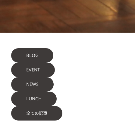
BLOG
EVENT
NEWS
LUNCH
全ての記事
about us
2 types of day service