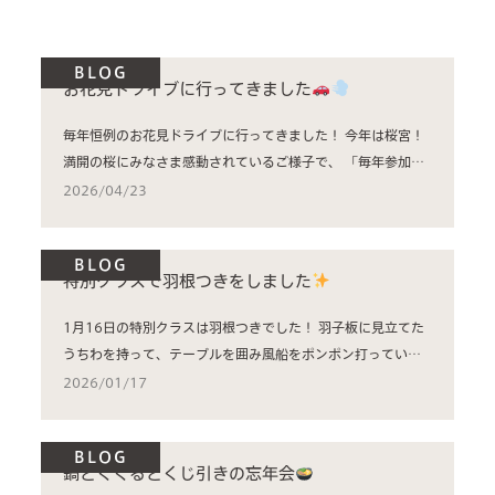
home helper
BLOG
care plan center
お花見ドライブに行ってきました
毎年恒例のお花見ドライブに行ってきました！ 今年は桜宮！
concierge desk
満開の桜にみなさま感動されているご様子で、 「毎年参加し
て...
2026/04/23
facilities
cafe
BLOG
特別クラスで羽根つきをしました
news & events
1月16日の特別クラスは羽根つきでした！ 羽子板に見立てた
うちわを持って、テーブルを囲み風船をポンポン打っていき
ます。 な...
2026/01/17
BLOG
鍋とくくるとくじ引きの忘年会