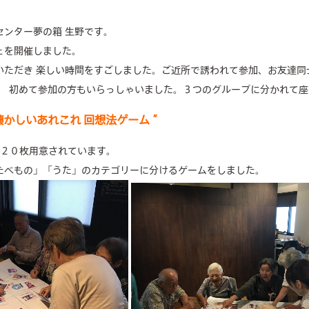
concierge desk
センター夢の箱 生野です。
facilities
ェを開催しました。
いただき 楽しい時間をすごしました。ご近所で誘われて参加、お友達同
cafe
･･ 初めて参加の方もいらっしゃいました。３つのグループに分かれて
news & events
懐かしいあれこれ 回想法ゲーム ”
２０枚用意されています。
たべもの」「うた」のカテゴリーに分けるゲームをしました。