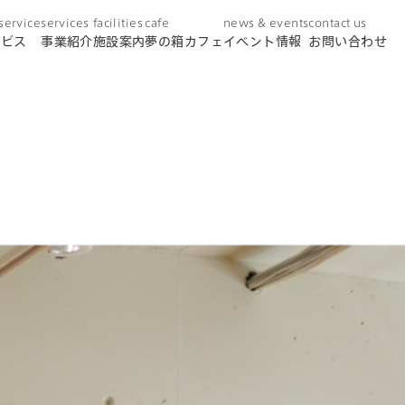
 service
services
facilities
cafe
news & events
contact us
ービス
事業紹介
施設案内
夢の箱カフェ
イベント情報
お問い合わせ
day service
デイサービス
home helper
訪問介護
care plan center
ケアプランセンター
concierge desk
総合相談窓口