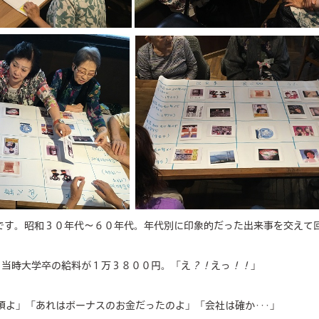
です。昭和３０年代～６０年代。年代別に印象的だった出来事を交えて
当時大学卒の給料が１万３８００円。「え
？！
えっ
！！
」
」「あれはボーナスのお金だったのよ」「会社は確か･･･」