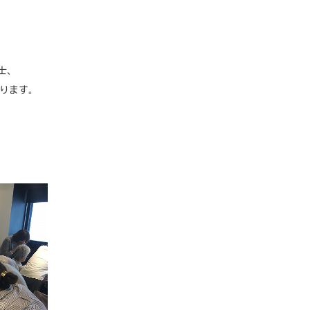
士、
座ります。