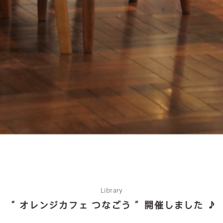
about us
2 types of day service
home helper
Library
“ オレンジカフェ つなごう ”開催しました ♪
care plan center