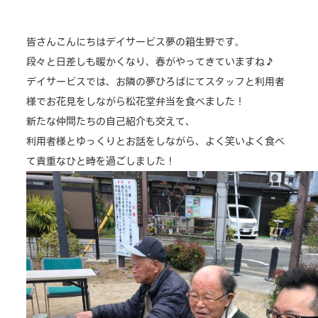
about us
皆さんこんにちはデイサービス夢の箱生野です。
段々と日差しも暖かくなり、春がやってきていますね♪
2 types of day service
デイサービスでは、お隣の夢ひろばにてスタッフと利用者
home helper
様でお花見をしながら松花堂弁当を食べました！
新たな仲間たちの自己紹介も交えて、
care plan center
利用者様とゆっくりとお話をしながら、よく笑いよく食べ
て貴重なひと時を過ごしました！
concierge desk
facilities
cafe
news & events