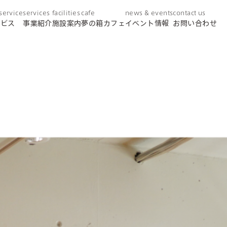
 service
services
facilities
cafe
news & events
contact us
ービス
事業紹介
施設案内
夢の箱カフェ
イベント情報
お問い合わせ
day service
デイサービス
home helper
訪問介護
care plan center
ケアプランセンター
concierge desk
総合相談窓口