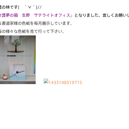
の林です( ＾∀＾)//
facilities
介護夢の箱 生野 サテライトオフィス
』となりました。宜しくお願いしま
る書道家様の色紙を毎月展示しています。
cafe
毎の様々な色紙を見て行って下さい。
news & events