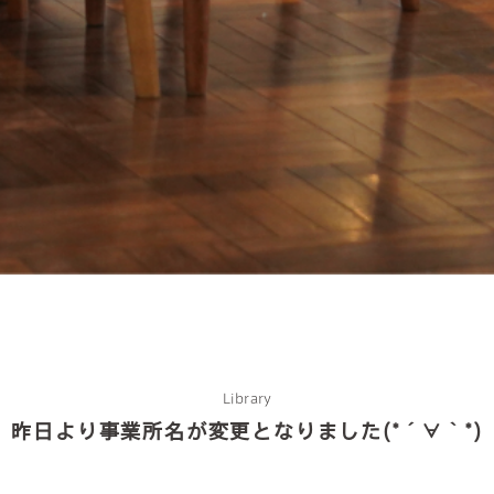
about us
2 types of day service
home helper
Library
昨日より事業所名が変更となりました(*´∀｀*)
care plan center
concierge desk