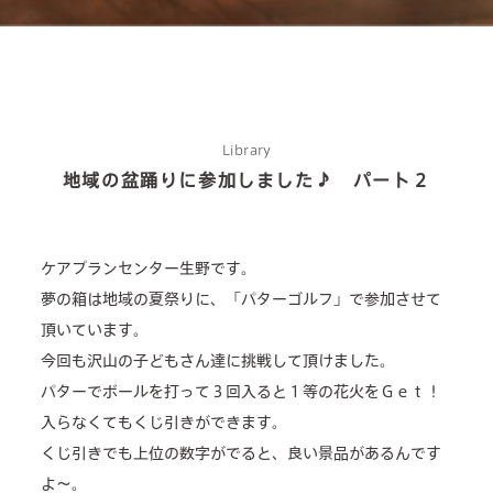
Library
地域の盆踊りに参加しました♪ パート２
about us
2 types of day service
ケアプランセンター生野です。
home helper
夢の箱は地域の夏祭りに、「パターゴルフ」で参加させて
頂いています。
care plan center
今回も沢山の子どもさん達に挑戦して頂けました。
パターでボールを打って３回入ると１等の花火をＧｅｔ！
concierge desk
入らなくてもくじ引きができます。
facilities
くじ引きでも上位の数字がでると、良い景品があるんです
よ～。