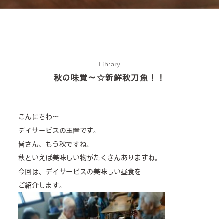
Library
秋の味覚～☆新鮮秋刀魚！！
about us
2 types of day service
こんにちわ～
home helper
デイサービスの玉置です。
皆さん、もう秋ですね。
care plan center
秋といえば美味しい物がたくさんありますね。
concierge desk
今回は、デイサービスの美味しい昼食を
ご紹介します。
facilities
cafe