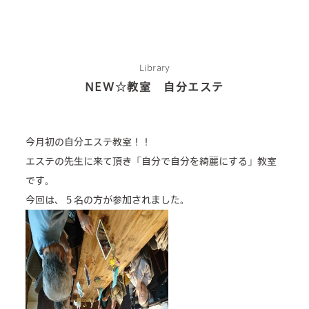
Library
about us
NEW☆教室 自分エステ
2 types of day service
今月初の自分エステ教室！！
home helper
エステの先生に来て頂き「自分で自分を綺麗にする」教室
care plan center
です。
今回は、５名の方が参加されました。
concierge desk
facilities
cafe