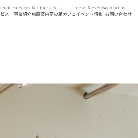
 service
services
facilities
cafe
news & events
contact us
ービス
事業紹介
施設案内
夢の箱カフェ
イベント情報
お問い合わせ
day service
デイサービス
home helper
訪問介護
care plan center
ケアプランセンター
concierge desk
総合相談窓口