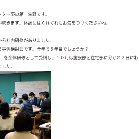
concierge desk
ンター夢の箱 生野です。
facilities
が続きます。体調にはくれぐれもお気をつけくださいね。
cafe
から社内研修がありました。
る事例検討会です。今年で５年目でしょうか？
news & events
修 ” を全体研修として受講し、１０月は施設部と在宅部に分かれ２日に
でした。