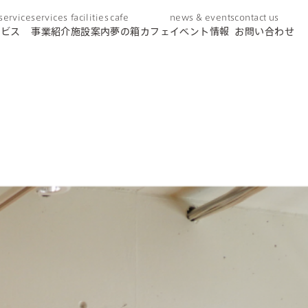
 service
services
facilities
cafe
news & events
contact us
ービス
事業紹介
施設案内
夢の箱カフェ
イベント情報
お問い合わせ
day service
デイサービス
home helper
訪問介護
care plan center
ケアプランセンター
concierge desk
総合相談窓口