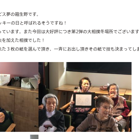
concierge desk
ビス夢の箱生野です。
facilities
ポッキーの日と呼ばれるそうですね！
っています。また今回は大好評につき第2弾の大相撲冬場所でございま
cafe
夫を加えた相撲でした！
れた３枚の紙を選んで頂き、一斉にお出し頂きその紙で技も決まってし
news & events