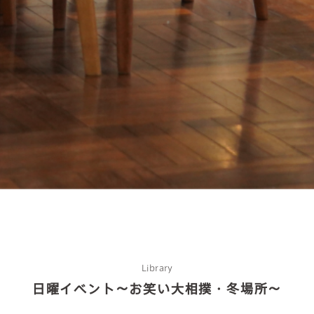
about us
2 types of day service
home helper
Library
日曜イベント～お笑い大相撲・冬場所～
care plan center