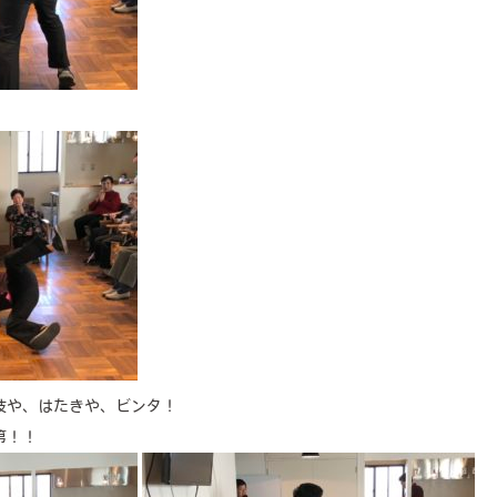
技や、はたきや、ビンタ！
第！！