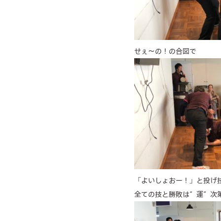
せぇ～の！の合図で
「よいしょおー！」と投げ
全ての技と勝敗は”運”次