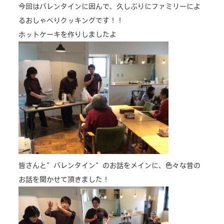
今回はバレンタインに因んで、久しぶりにファミリーによ
home helper
るおしゃべりクッキングです！！
care plan center
ホットケーキを作りしましたよ
concierge desk
facilities
cafe
news & events
皆さんと”バレンタイン”のお話をメインに、色々な昔の
お話を聞かせて頂きました！