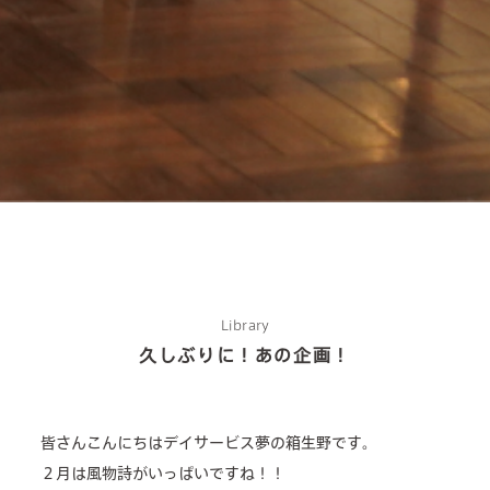
Library
久しぶりに！あの企画！
about us
皆さんこんにちはデイサービス夢の箱生野です。
2 types of day service
２月は風物詩がいっぱいですね！！