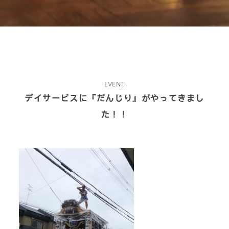
EVENT
デイサービスに『だんじり』がやってきまし
about us
た！！
2 types of day service
home helper
care plan center
concierge desk
facilities