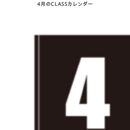
4月のCLASSカレンダー
about us
2 types of day service
home helper
care plan center
concierge desk
facilities
cafe
news & events