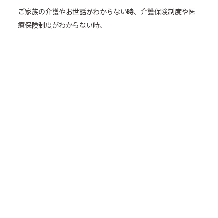
ご家族の介護やお世話がわからない時、介護保険制度や医
療保険制度がわからない時、
役所などへの手続きで迷われた時はどうぞお気軽にお近く
の夢の箱へ是非お問い合わせください。
ご自身の健康に対する不安・介護に関する不安や疑問、な
んでもお気軽にご相談ください。
あなたの不安を解決する糸口がきっと見つかります。
来所相談可
電話相談可
介護のどんなことでも相談OK