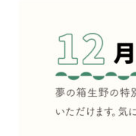
about us
2 types of day service
home helper
care plan center
concierge desk
facilities
cafe
news & events