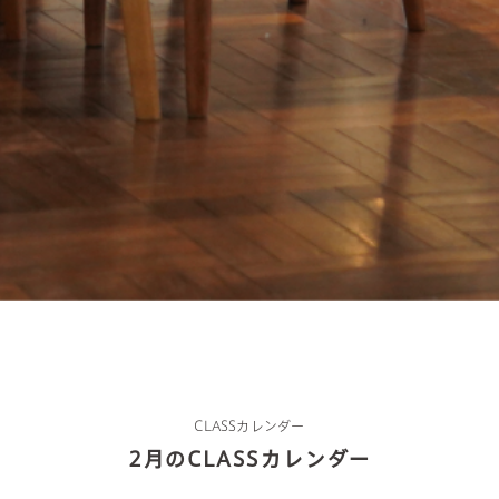
about us
2 types of day service
home helper
CLASSカレンダー
2月のCLASSカレンダー
care plan center