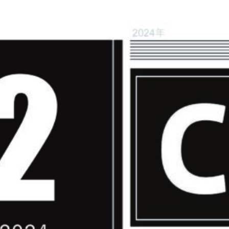
concierge desk
facilities
cafe
news & events