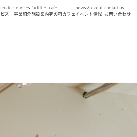
 service
services
facilities
cafe
news & events
contact us
ービス
事業紹介
施設案内
夢の箱カフェ
イベント情報
お問い合わせ
day service
デイサービス
home helper
訪問介護
care plan center
ケアプランセンター
concierge desk
総合相談窓口