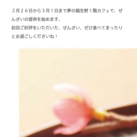
２月２６日から３月１日まで夢の箱生野１階カフェで、ぜ
んざいの提供を始めます。
about us
前回ご好評をいただいた、ぜんざい。ぜひ食べてまったり
とお過ごしくださいね！
2 types of day service
home helper
care plan center
concierge desk
facilities
cafe
news & events