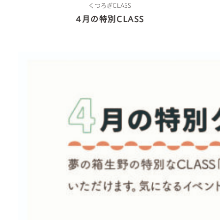
くつろぎCLASS
4月の特別CLASS
about us
2 types of day service
home helper
care plan center
concierge desk
facilities
cafe