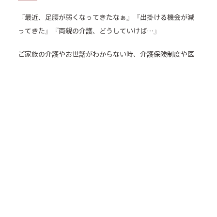
『最近、足腰が弱くなってきたなぁ』『出掛ける機会が減
ってきた』『両親の介護、どうしていけば…』
ご家族の介護やお世話がわからない時、介護保険制度や医
療保険制度がわからない時、
役所などへの手続きで迷われた時はどうぞお気軽にお近く
の夢の箱へ是非お問い合わせください。
ご自身の健康に対する不安・介護に関する不安や疑問、な
んでもお気軽にご相談ください。
あなたの不安を解決する糸口がきっと見つかります。
来所相談可
電話相談可