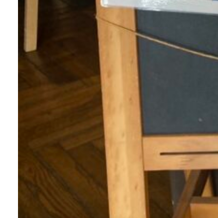
about us
2 types of day service
home helper
care plan center
concierge desk
facilities
cafe
news & events