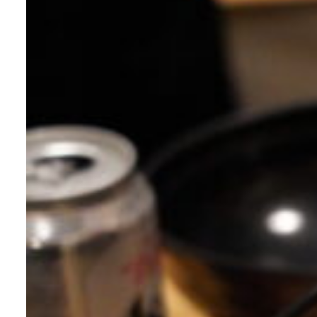
about us
2 types of day service
home helper
care plan center
concierge desk
facilities