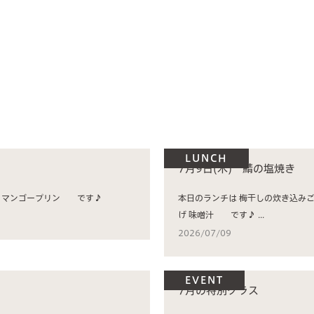
concierge desk
facilities
cafe
news & events
LUNCH
7月9日(木) 鯖の塩焼き
本日のランチは 冷麺 小松菜と人参のナムル がんもの煮物 マンゴープリン です♪
本日のランチは 梅干しの炊き込みご飯 鯖の塩焼き 小松菜の黒胡麻和え とうもろこしのかき揚
げ 味噌汁 です♪ ...
2026/07/09
EVENT
7月の特別クラス