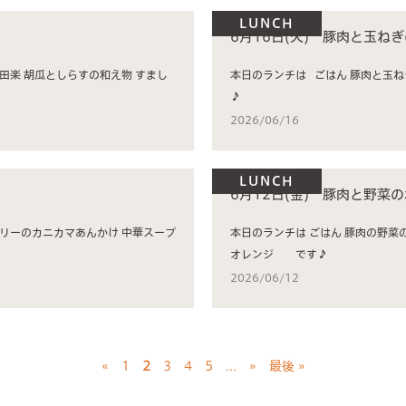
LUNCH
6月16日(火) 豚肉と玉ね
本日のランチは ごはん 豚肉と玉ねぎの生姜焼き 白菜の五目和え 南瓜の煮物 味噌汁 です
♪
2026/06/16
LUNCH
6月12日(金) 豚肉と野菜
本日のランチは ごはん 豚肉の野菜のポン酢炒め ブロッコリーのカニカマあんかけ 中華スープ
オレンジ です♪
2026/06/12
«
1
2
3
4
5
...
»
最後 »