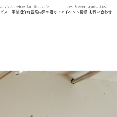
 service
services
facilities
cafe
news & events
contact us
ービス
事業紹介
施設案内
夢の箱カフェ
イベント情報
お問い合わせ
day service
デイサービス
home helper
訪問介護
care plan center
ケアプランセンター
concierge desk
総合相談窓口