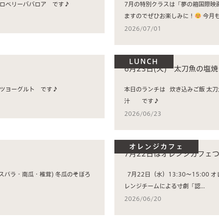
チは 夏野菜カレー キャベツのツナサラダ ストロベリーババロア です♪
7月の特別クラスは「夢の箱国際映
ますのでぜひお楽しみに！
今月も.
2026/07/01
LUNCH
6月23日(火) 太刀魚の塩
ビフライカレー シーザーサラダ フルーツヨーグルト です♪
本日のランチは 炊き込みご飯 太刀魚の塩焼き 小松菜の辛子和え レンコンきんぴら すまし
汁 です♪
2026/06/23
オレンジカフェ
7月22日はオレンジカフェ
7月22日（水）13:30～15:00 オレンジカフェ つなごう 開催です！ 今回はおかちやまオ
レンジチームによる寸劇「認...
2026/06/20