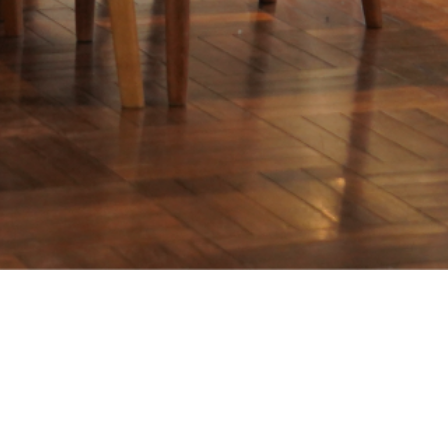
about us
2 types of day service
home helper
care plan center