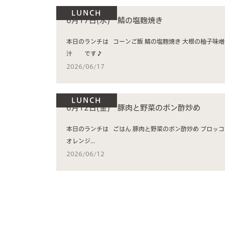
LUNCH
6月17日(水) 鯖の塩麴焼き
本日のランチは コーンご飯 鯖の塩麴焼き 大根の柚子味噌田楽 胡瓜としらすの和え物 すまし
汁 です♪
2026/06/17
LUNCH
6月12日(金) 豚肉と野菜のポン酢炒め
本日のランチは ごはん 豚肉と野菜のポン酢炒め ブロッコリーのカニカマあんかけ 中華スープ
オレンジ...
2026/06/12